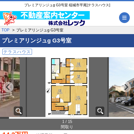
プレミアリンジュg G3号室 稲城市平尾[テラスハウス]
メ
TOP
プレミアリンジュg G3号室
プレミアリンジュg
G3号室
テラスハウス
1 / 15
間取り