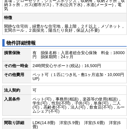
置場，クローゼット，シューズボックス，収納有，収納２ヶ所，収
納３ヶ所，ガス(都市ガス)，下水(公共下水)，水道(メーター)，電
気
特徴
閑静な住宅街，緑豊かな住宅地，最上階，２Ｆ以上，メゾネット，
玄関ホール，２面採光，陽当たり良好，保証人(不要)
物件詳細情報
損害保険
有 損保名称：入居者総合安心保険 料金：18000
円 損保期間：24ヶ月
その他一時金
24時間安心サポート(税込)：16,500円
その他費用
ペット可（１匹につき礼・敷1ヶ月追加・10,000円
UP)
法人契約
可
入居条件
ペット(可)，事務所(相談)，楽器等の使用(相談)，
学生(可)，性別(不問)，子供(可)，単身(可)，二人
(可)，高齢者(不可)，法人(可)，飲食店(不可)，ルー
ムシェア(不可)
間取り詳細
LDK(14.8畳) 洋室(5.9畳) 洋室(5.6畳) 洋室(6
畳)