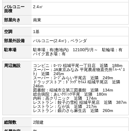
バルコニー
2.4㎡
面積
部屋向き
南東
空調
1基
部屋外設備
バルコニー(2.4㎡)，ベランダ
駐車場
駐車場：有(敷地内) 12100円/月～ 駐輪場：有
バイク置き場：有
周辺施設
コンビニ：ﾛｰｿﾝ 稲城平尾一丁目店 近隣 188m
スーパー：JA東京みなみ 平尾農産物直売所｢ﾊｰﾍﾞｽ
ﾄ｣ 近隣 245m
スーパー：ｺｰﾌﾟみらい平尾店 近隣 249m
ドラッグストア：ﾄﾞﾗｯｸﾞｾｲﾑｽ 稲城平尾店 近隣
246m
図書館：稲城市立第三図書館 近隣 134m
総合病院：あいｸﾘﾆｯｸ平尾 近隣 180m
内科：高クリニック 近隣 174m
レストラン：餃子の雪松 稲城平尾店 近隣 387m
レストラン：なが浜 近隣 217m
レストラン：銀のさら麻生店 近隣 260m
総階数
2階建