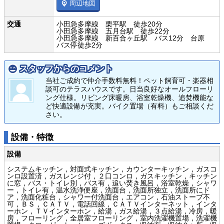
周辺地図
交通
小田急多摩線 栗平駅 徒歩20分
小田急多摩線 五月台駅 徒歩22分
小田急多摩線 新百合ヶ丘駅 バス12分 台原
バス停徒歩2分
スタッフからのコメント
当社ご成約で仲介手数料無料！ペット飼育可・楽器相
談可のテラスハウスです。日当良好なオールフローリ
ング仕様。リビング床暖房、浴室乾燥機、追焚機能な
ど快適設備が充実。バイク置場（有料）もご相談くだ
さい。
設備・特徴
設備
システムキッチン，対面式キッチン，カウンターキッチン，ガスコ
ンロ設置済，ガスレンジ付，２口コンロ，ガスキッチン，キッチン
に窓，バス・トイレ別，バス有，追い焚き風呂，浴室乾燥，シャワ
ー，トイレ有，温水洗浄便座，洗面台，洗面所独立，洗面所にド
ア，洗面化粧台，シャワー付洗面台，エアコン，石油ストーブ不
可，ＢＳ，ＣＡＴＶ，電話回線，ＣＡＴＶインターネット，インタ
ーホン，ＴＶインターホン，給湯，ガス給湯，３点給湯，冷房，暖
房，フローリング，全居室フローリング，室内洗濯機置場，洗濯機