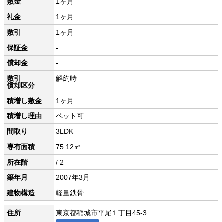
敷金
1ヶ月
礼金
1ヶ月
敷引
1ヶ月
保証金
-
償却金
-
敷引
解約時
償却区分
積増し敷金
1ヶ月
積増し理由
ペット可
間取り
3LDK
専有面積
75.12㎡
所在階
/ 2
築年月
2007年3月
建物構造
軽量鉄骨
住所
東京都稲城市平尾１丁目45-3