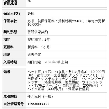
低層住宅
無
専用地域
保証人代行
必須
保証会社
必須 初回保証料：賃料総額の50％、1年毎の更新
10,000円
契約形態
普通借家契約
期間
契約期間：2年
更新料
新賃料 1ヶ月
現況
退去予定
入居時期
期日指定 2026年8月上旬
備考
ペット可（１匹につき礼・敷1ヶ月追加・10,000円
UP)・都市ガス・楽器相談(グランドピアノ可)・日
当良好・システムキッチン（2口）・シャンプード
レッサー・浴室乾燥機・追焚機能・ウォシュレッ
ト・TVモニターホン・自転車置場（200円/月）・
バイク置場（300円/月）・保証会社必須
取引態様
仲介元付（一般）
自社管理番号
11958003-G3