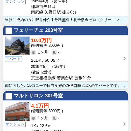
1989年6月
（築37年）
マンション
稲城市矢野口
南武線 矢野口駅 徒歩6分
当社ご成約の方に限り仲介手数料無料！礼金敷金ゼロ（クリーニング代33,000円退去時償却)！京王線、･･･
フェリーチェ
203号室
10.0万円
2000円
1ヶ月
-
アパート
2LDK
50.05㎡
2019年5月
（築7年）
稲城市坂浜
京王相模原線 若葉台駅 徒歩21分
南に面したバルコニーで日当良好の2F角部屋2LDKのアパートです。ペット可能物件です（敷金2ヶ月)。･･･
マルトサロン
301号室
4.1万円
3000円
1ヶ月
-
マンション
1K
22.6㎡