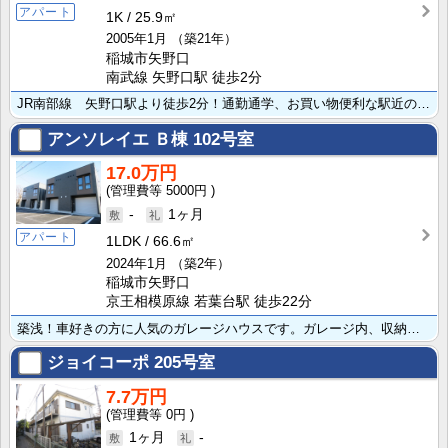
アパート
1K
25.9㎡
2005年1月
（築21年）
稲城市矢野口
南武線 矢野口駅 徒歩2分
JR南部線 矢野口駅より徒歩2分！通勤通学、お買い物便利な駅近の賃貸アパートです。家計に優しい人気の･･･
アンソレイエ Ｂ棟
102号室
17.0万円
5000円
-
1ヶ月
アパート
1LDK
66.6㎡
2024年1月
（築2年）
稲城市矢野口
京王相模原線 若葉台駅 徒歩22分
築浅！車好きの方に人気のガレージハウスです。ガレージ内、収納棚に水栓付き。ガレージとは別に平置き駐車･･･
ジョイコーポ
205号室
7.7万円
0円
1ヶ月
-