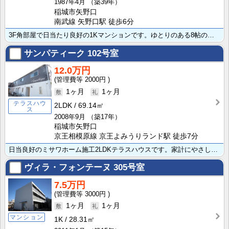
1987年4月
（築39年）
稲城市矢野口
南武線 矢野口駅 徒歩6分
3F角部屋で日当たり良好の1Kマンションです。ゆとりのある8帖の洋室は明るい2面採光、エアコン付きで･･･
サンパティーク
102号室
12.0万円
2000円
1ヶ月
1ヶ月
テラスハウ
2LDK
69.14㎡
ス
2008年9月
（築17年）
稲城市矢野口
京王相模原線 京王よみうりランド駅 徒歩7分
日当良好のミサワホーム施工2LDKテラスハウスです。家計にやさしい都市ガス！システムキッチン、エアコ･･･
ヴィラ・フォンテーヌ
305号室
7.5万円
3000円
1ヶ月
1ヶ月
マンション
1K
28.31㎡