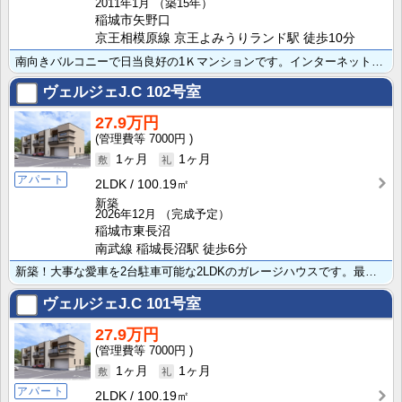
2011年1月
（築15年）
稲城市矢野口
京王相模原線 京王よみうりランド駅 徒歩10分
南向きバルコニーで日当良好の1Ｋマンションです。インターネット使用料無料！2口コンロ付システムキッチ･･･
ヴェルジェJ.C
102号室
27.9万円
7000円
1ヶ月
1ヶ月
アパート
2LDK
100.19㎡
新築
2026年12月
（完成予定）
稲城市東長沼
南武線 稲城長沼駅 徒歩6分
新築！大事な愛車を2台駐車可能な2LDKのガレージハウスです。最寄り駅から徒歩6分と電車でのアクセス･･･
ヴェルジェJ.C
101号室
27.9万円
7000円
1ヶ月
1ヶ月
アパート
2LDK
100.19㎡