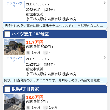
テラスハウ
2LDK
65.87㎡
ス
2022年1月
（築4年）
稲城市坂浜
京王相模原線 若葉台駅 徒歩19分
見晴らしの良い高台に建つ築浅テラスハウスです。自然豊かなエリアで、お部屋からは京王線が眺められます。･･･
ハイツ宏栄
102号室
11.7万円
3000円
1ヶ月
-
テラスハウ
2LDK
65.87㎡
ス
2022年1月
（築4年）
稲城市坂浜
京王相模原線 若葉台駅 徒歩19分
築浅！日当良好のテラスハウスです。見晴らしの良い高台で自然豊かなエリアです。大切なパートナーであるペ･･･
坂浜4丁目貸家
18.0万円
0円
1ヶ月
1ヶ月