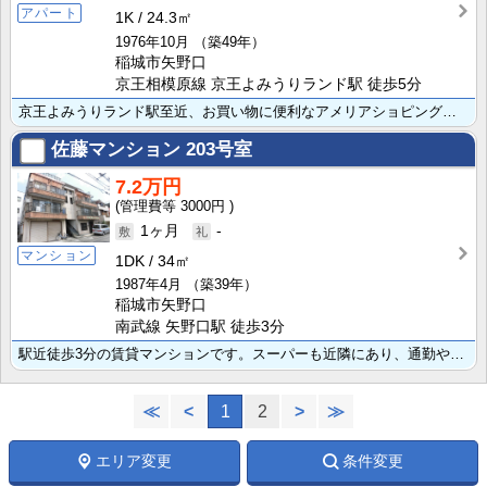
アパート
1K
24.3㎡
1976年10月
（築49年）
稲城市矢野口
京王相模原線 京王よみうりランド駅 徒歩5分
京王よみうりランド駅至近、お買い物に便利なアメリアショピングセンターも近くにありながら静かな住宅地で･･･
佐藤マンション
203号室
7.2万円
3000円
1ヶ月
-
マンション
1DK
34㎡
1987年4月
（築39年）
稲城市矢野口
南武線 矢野口駅 徒歩3分
駅近徒歩3分の賃貸マンションです。スーパーも近隣にあり、通勤やお買い物に大変便利です。南西に面した広･･･
≪
<
1
2
>
≫
エリア変更
条件変更