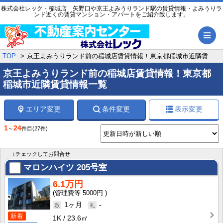
株式会社レック・稲城店 矢野口や京王よみうりランド駅の賃貸情報・よみうりラ
ンド近くの賃貸マンション・アパートをご紹介致します。
メ
TOP
京王よみうりランド前の稲城店賃貸情報！東京都稲城市近隣賃貸情報一覧
京王よみうりランド前の稲城店賃貸情報！東京都
稲城市近隣賃貸情報一覧
エリア変更
条件変更
表示変更
1
24
～
件目
(27件)
↓チェックしてお問合せ
マロンハイツ
205号室
6.1万円
5000円
1ヶ月
-
新着
1K
23.6㎡