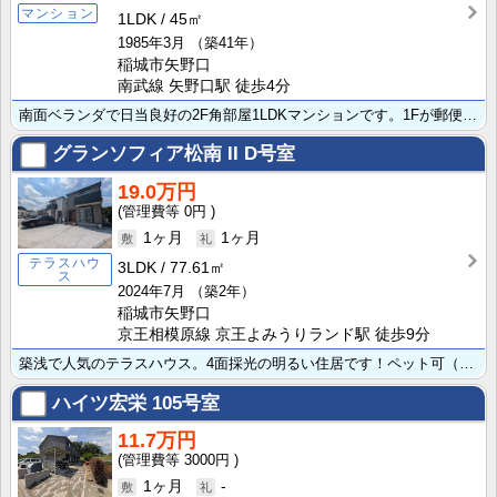
マンション
1LDK
45㎡
1985年3月
（築41年）
稲城市矢野口
南武線 矢野口駅 徒歩4分
南面ベランダで日当良好の2F角部屋1LDKマンションです。1Fが郵便局となっています。商店街が近く買･･･
グランソフィア松南 II
D号室
19.0万円
0円
1ヶ月
1ヶ月
テラスハウ
3LDK
77.61㎡
ス
2024年7月
（築2年）
稲城市矢野口
京王相模原線 京王よみうりランド駅 徒歩9分
築浅で人気のテラスハウス。4面採光の明るい住居です！ペット可（敷金2ヶ月、退去時2ヶ月償却）。家計に･･･
ハイツ宏栄
105号室
11.7万円
3000円
1ヶ月
-