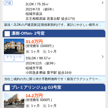
戸建
2LDK
75.35㎡
2021年7月
（築5年）
稲城市坂浜
京王相模原線 若葉台駅 徒歩17分
築浅！2LDKの戸建貸家(定期借家契約)です。家計にやさしい都市ガスで、家族との会話が弾む対面式のシ･･･
凛樹-Offen-
2号室
31.0万円
15000円
1ヶ月
1ヶ月
テラスハウ
3SLDK
98.57㎡
ス
2022年12月
（築3年）
稲城市平尾
小田急多摩線 栗平駅 徒歩16分
当社ご成約の方に限り仲介手数料無料です！築浅でラグジュアリーな空間の住まいをお求めの方にオススメな3･･･
プレミアリンジュg
G3号室
14.2万円
5000円
1ヶ月
1ヶ月