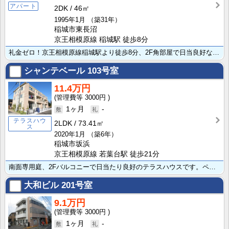
アパート
2DK
46㎡
1995年1月
（築31年）
稲城市東長沼
京王相模原線 稲城駅 徒歩8分
礼金ゼロ！京王相模原線稲城駅より徒歩8分、2F角部屋で日当良好な2DKのお部屋です。家計に優しい都市･･･
シャンテベール
103号室
11.4万円
3000円
1ヶ月
-
テラスハウ
2LDK
73.41㎡
ス
2020年1月
（築6年）
稲城市坂浜
京王相模原線 若葉台駅 徒歩21分
南面専用庭、2Fバルコニーで日当たり良好のテラスハウスです。ペット相談可（敷金2ヶ月、退去時2ヶ月償･･･
大和ビル
201号室
9.1万円
3000円
1ヶ月
-