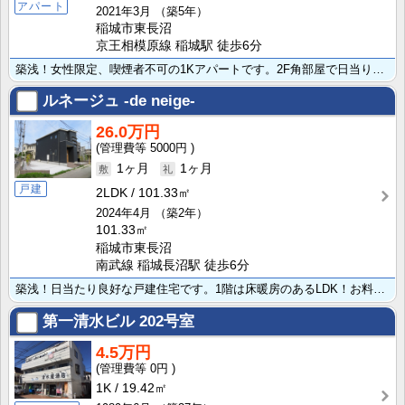
アパート
2021年3月
（築5年）
稲城市東長沼
京王相模原線 稲城駅 徒歩6分
築浅！女性限定、喫煙者不可の1Kアパートです。2F角部屋で日当り良好！オートロック、TVモニターホン･･･
ルネージュ -de neige-
26.0万円
5000円
1ヶ月
1ヶ月
戸建
2LDK
101.33㎡
2024年4月
（築2年）
101.33㎡
稲城市東長沼
南武線 稲城長沼駅 徒歩6分
築浅！日当たり良好な戸建住宅です。1階は床暖房のあるLDK！お料理好きの主婦あこがれの3口コンロを備･･･
第一清水ビル
202号室
4.5万円
0円
1K
19.42㎡