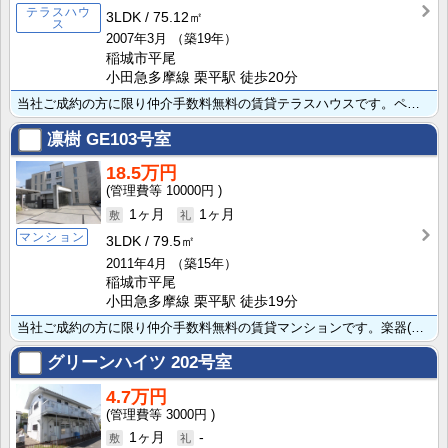
テラスハウ
3LDK
75.12㎡
ス
2007年3月
（築19年）
稲城市平尾
小田急多摩線 栗平駅 徒歩20分
当社ご成約の方に限り仲介手数料無料の賃貸テラスハウスです。ペット可（１匹につき礼・敷1ヶ月追加・10･･･
凛樹
GE103号室
18.5万円
10000円
1ヶ月
1ヶ月
マンション
3LDK
79.5㎡
2011年4月
（築15年）
稲城市平尾
小田急多摩線 栗平駅 徒歩19分
当社ご成約の方に限り仲介手数料無料の賃貸マンションです。楽器(グランドピアノ可)可能、ペット小型のみ･･･
グリーンハイツ
202号室
4.7万円
3000円
1ヶ月
-