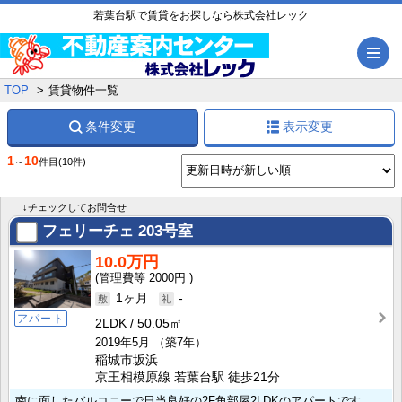
若葉台駅で賃貸をお探しなら株式会社レック
メ
TOP
賃貸物件一覧
条件変更
表示変更
1
10
～
件目
(10件)
↓チェックしてお問合せ
フェリーチェ
203号室
10.0万円
2000円
1ヶ月
-
アパート
2LDK
50.05㎡
2019年5月
（築7年）
稲城市坂浜
京王相模原線 若葉台駅 徒歩21分
南に面したバルコニーで日当良好の2F角部屋2LDKのアパートです。ペット可能物件です（敷金2ヶ月)。･･･