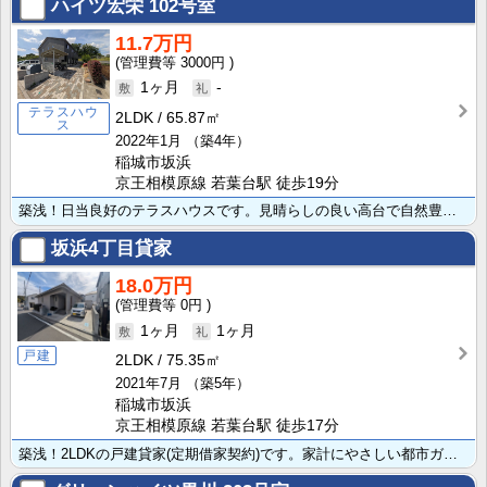
ハイツ宏栄
102号室
11.7万円
3000円
1ヶ月
-
テラスハウ
2LDK
65.87㎡
ス
2022年1月
（築4年）
稲城市坂浜
京王相模原線 若葉台駅 徒歩19分
築浅！日当良好のテラスハウスです。見晴らしの良い高台で自然豊かなエリアです。大切なパートナーであるペ･･･
坂浜4丁目貸家
18.0万円
0円
1ヶ月
1ヶ月
戸建
2LDK
75.35㎡
2021年7月
（築5年）
稲城市坂浜
京王相模原線 若葉台駅 徒歩17分
築浅！2LDKの戸建貸家(定期借家契約)です。家計にやさしい都市ガスで、家族との会話が弾む対面式のシ･･･