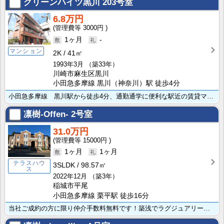
グリーンハイツ黒川
203号室
6.8万円
3000円
1ヶ月
-
マンション
2K
41㎡
1993年3月
（築33年）
川崎市麻生区黒川
小田急多摩線 黒川（神奈川）駅 徒歩4分
小田急多摩線 黒川駅から徒歩4分、通勤通学に便利な駅近の賃貸マンションです。2階角部屋で日当たり良好･･･
凛樹-Offen-
2号室
31.0万円
15000円
1ヶ月
1ヶ月
テラスハウ
3SLDK
98.57㎡
ス
2022年12月
（築3年）
稲城市平尾
小田急多摩線 栗平駅 徒歩16分
当社ご成約の方に限り仲介手数料無料です！築浅でラグジュアリーな空間の住まいをお求めの方にオススメな3･･･