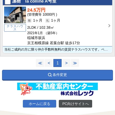
凛樹 la colline
A号室
24.5万円
10000円
1ヶ月
1ヶ月
テラスハウ
2LDK
102.38㎡
ス
2021年1月
（築5年）
稲城市坂浜
京王相模原線 若葉台駅 徒歩17分
当社ご成約の方に限り仲介手数料無料の賃貸テラスハウスです。ペット可物件です（1匹につき礼金敷金各1ヶ･･･
≪
<
1
>
≫
条件変更
ホームに戻る
PC向けサイトへ