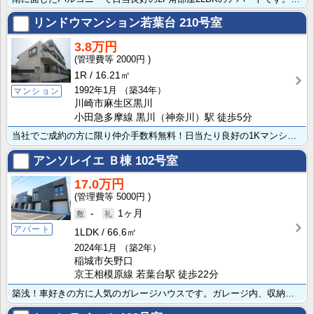
リンドウマンション若葉台
210号室
3.8万円
2000円
1R
16.21㎡
1992年1月
（築34年）
マンション
川崎市麻生区黒川
小田急多摩線 黒川（神奈川）駅 徒歩5分
当社でご成約の方に限り仲介手数料無料！日当たり良好の1Kマンションです。室内洗濯機置き場でエアコン、･･･
アンソレイエ Ｂ棟
102号室
17.0万円
5000円
-
1ヶ月
アパート
1LDK
66.6㎡
2024年1月
（築2年）
稲城市矢野口
京王相模原線 若葉台駅 徒歩22分
築浅！車好きの方に人気のガレージハウスです。ガレージ内、収納棚に水栓付き。ガレージとは別に平置き駐車･･･