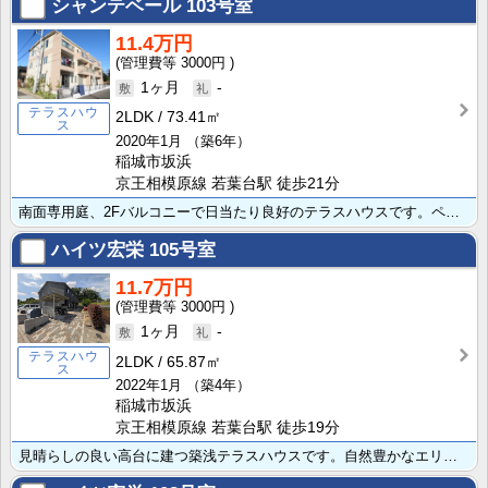
シャンテベール
103号室
11.4万円
3000円
1ヶ月
-
テラスハウ
2LDK
73.41㎡
ス
2020年1月
（築6年）
稲城市坂浜
京王相模原線 若葉台駅 徒歩21分
南面専用庭、2Fバルコニーで日当たり良好のテラスハウスです。ペット相談可（敷金2ヶ月、退去時2ヶ月償･･･
ハイツ宏栄
105号室
11.7万円
3000円
1ヶ月
-
テラスハウ
2LDK
65.87㎡
ス
2022年1月
（築4年）
稲城市坂浜
京王相模原線 若葉台駅 徒歩19分
見晴らしの良い高台に建つ築浅テラスハウスです。自然豊かなエリアで、お部屋からは京王線が眺められます。･･･