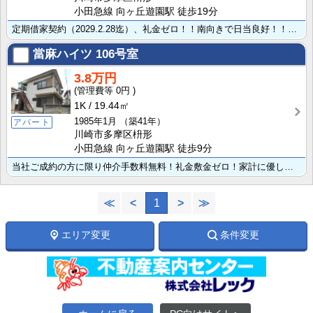
小田急線 向ヶ丘遊園駅 徒歩19分
定期借家契約（2029.2.28迄）、礼金ゼロ！！南向きで日当良好！！家計に優しい都市ガス、浴室には･･･
當麻ハイツ
106号室
3.8万円
0円
1K
19.44㎡
1985年1月
（築41年）
アパート
川崎市多摩区枡形
小田急線 向ヶ丘遊園駅 徒歩9分
当社ご成約の方に限り仲介手数料無料！礼金敷金ゼロ！家計に優しい都市ガス、1階角部屋の1Kのお部屋です･･･
≪
<
1
>
≫
エリア変更
条件変更