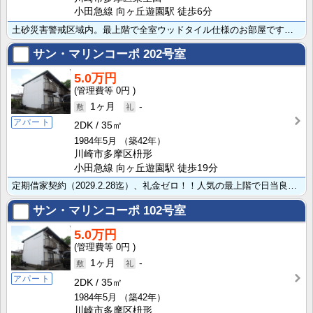
小田急線 向ヶ丘遊園駅 徒歩6分
土砂災害警戒区域内。最上階で全室ウッドタイル仕様のお部屋です！家計にやさしい都市ガス、バス・トイレ独･･･
サン・マリンコーポ
202号室
5.0万円
0円
1ヶ月
-
アパート
2DK
35㎡
1984年5月
（築42年）
川崎市多摩区枡形
小田急線 向ヶ丘遊園駅 徒歩19分
定期借家契約（2029.2.28迄）、礼金ゼロ！！人気の最上階で日当良好！！家計に優しい都市ガス、浴･･･
サン・マリンコーポ
102号室
5.0万円
0円
1ヶ月
-
アパート
2DK
35㎡
1984年5月
（築42年）
川崎市多摩区枡形