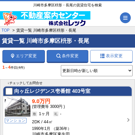
川崎市多摩区枡形・長尾の賃貸住宅を検索
メ
TOP
賃貸一覧 川崎市多摩区枡形・長尾
賃貸一覧 川崎市多摩区枡形・長尾
エリア変更
条件変更
表示変更
1
4
～
件目
(4件)
↓チェックしてお問合せ
向ヶ丘レジデンス壱番館
403号室
9.0万円
3000円
1ヶ月
-
マンション
2DK
44㎡
1990年1月
（築36年）
川崎市多摩区東生田