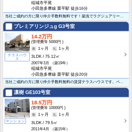
稲城市平尾
小田急多摩線 栗平駅 徒歩16分
当社ご成約の方に限り仲介手数料無料です！築浅でラグジュアリーな空間の住まいをお求めの方にオススメな3･･･
プレミアリンジュg
G3号室
14.2万円
5000円
1ヶ月
1ヶ月
テラスハウ
3LDK
75.12㎡
ス
2007年3月
（築19年）
稲城市平尾
小田急多摩線 栗平駅 徒歩20分
当社ご成約の方に限り仲介手数料無料の賃貸テラスハウスです。ペット可（１匹につき礼・敷1ヶ月追加・10･･･
凛樹
GE103号室
18.5万円
10000円
1ヶ月
1ヶ月
マンション
3LDK
79.5㎡
2011年4月
（築15年）