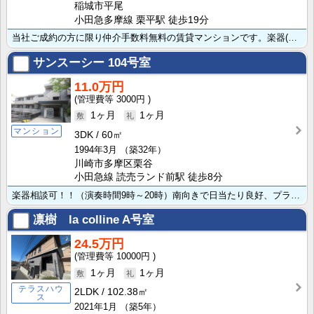
稲城市平尾
小田急多摩線 栗平駅 徒歩19分
当社ご成約の方に限り仲介手数料無料の賃貸マンションです。楽器(グランドピアノ可)可能、ペット小型のみ･･･
サンスーシー
104号室
11.0万円
3000円
1ヶ月
1ヶ月
マンション
3DK
60㎡
1994年3月
（築32年）
川崎市多摩区栗谷
小田急線 読売ランド前駅 徒歩8分
楽器相談可！！（演奏時間9時～20時）南向きで日当たり良好、プライバシーに配慮した振り分けタイプの間･･･
凛樹 la colline
A号室
24.5万円
10000円
1ヶ月
1ヶ月
テラスハウ
2LDK
102.38㎡
ス
2021年1月
（築5年）