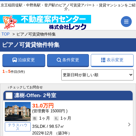
京王稲田堤駅・中野島駅・登戸駅のピアノ可賃貸アパート・賃貸マンションをご紹
介。
メ
TOP
ピアノ可賃貸物件特集
ピアノ可賃貸物件特集
沿線変更
条件変更
表示変更
1
5
～
件目
(5件)
↓チェックしてお問合せ
凛樹-Offen-
2号室
31.0万円
15000円
1ヶ月
1ヶ月
テラスハウ
3SLDK
98.57㎡
ス
2022年12月
（築3年）