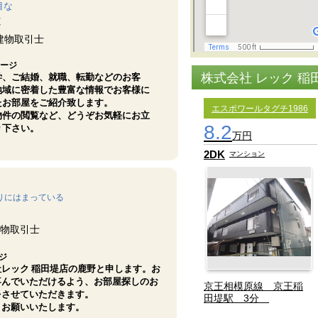
目な
木
建物取引士
ージ
株式会社 レック 
学、ご結婚、就職、転勤などのお客
地域に密着した豊富な情報でお客様に
たお部屋をご紹介致します。
エスポワールタグチ1986
物件の閲覧など、どうぞお気軽にお立
8.2
り下さい。
万円
2DK
マンション
りにはまっている
物取引士
ジ
社レック 稲田堤店の鹿野と申します。お
喜んでいただけるよう、お部屋探しのお
京王相模原線 京王稲
をさせていただきます。
田堤駅 3分
くお願いいたします。