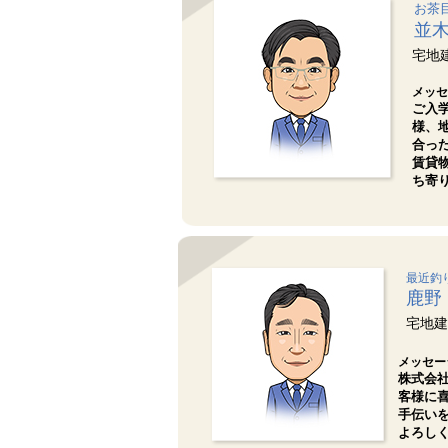
お茶
並
宅地
メッセ
ご入
様、
合っ
賃貸
ち寄
最近釣
鹿野
宅地建
メッセー
株式会
客様に
手伝い
よろし