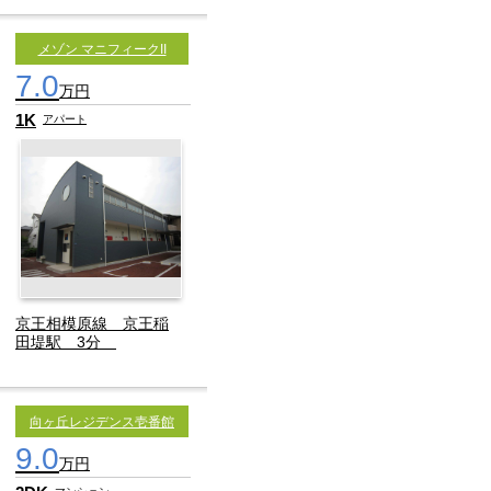
メゾン マニフィークII
7.0
万円
1K
アパート
京王相模原線 京王稲
田堤駅 3分
向ヶ丘レジデンス壱番館
9.0
万円