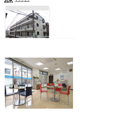
2DK
マンション
小田急線 向ヶ丘遊園
駅 6分
シルキーハイツ
3.8
万円
1K
アパート