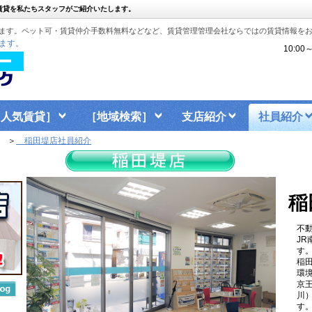
賃貸を私たちスタッフがご紹介いたします。
ます。ペット可・賃貸仲介手数料無料などなど、賃貸管理管理会社ならではの賃貸情報を
ます。
10:0
［人気賃貸］
［地域検索］
支店紹介
社員紹介
＞
稲田堤店社員紹介
稲
不
JR
す
稲
環
京
川
す