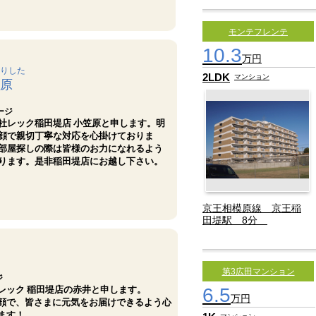
モンテフレンテ
10.3
万円
りした
2LDK
マンション
原
ージ
社レック稲田堤店 小笠原と申します。明
顔で親切丁寧な対応を心掛けておりま
部屋探しの際は皆様のお力になれるよう
ります。是非稲田堤店にお越し下さい。
京王相模原線 京王稲
田堤駅 8分
第3広田マンション
ジ
レック 稲田堤店の赤井と申します。
6.5
万円
顔で、皆さまに元気をお届けできるよう心
ます！