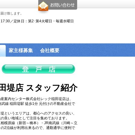
お届け致します。
0～17:30／定休日：第2･第4火曜日・毎週水曜日
家主様募集
会社概要
田堤店 スタッフ紹介
動産案内センター株式会社レック稲田堤店は、
南武線 稲田堤駅 徒歩1分 元付けの不動産会社で
。
田堤というエリアは、都心へのアクセスの良い、
境の良い地域として注目を集めております。
王相模原線（新宿～橋本）・JR南武線（川崎～立
）の2沿線が利用出来るので、通勤通学に便利で
。