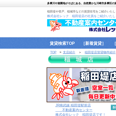
多摩川や遊園地がそばにある、自然豊かな川崎市多摩区の
稲田堤や登戸、稲城市などの賃貸住宅をご紹介いたし
株式会社レック 稲田堤店の社員をご紹介いたし
賃貸検索TOP
［新着賃貸］
TOP
>
支店紹介
＞
稲田堤店賃貸物件紹介
問合せ
JR南武線 稲田堤駅前店
不動産案内センター
株式会社レック 稲田堤店です！