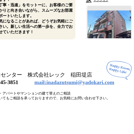
1K
マンション
丁寧・迅速」をモットーに、お客様のご要
かりと向き合いながら、スムーズなお部屋
ポートいたします。
気になることがあれば、どうぞお気軽にご
さい。新しい生活への第一歩を、全力でお
せていただきます！
南武線 稲田堤駅 4
分
内センター 株式会社レック 稲田堤店
4-945-3851
mail:inadazutsumi@yadokari.com
メゾン・ランティエ
12.2
・アパートやマンションの建て替えのご相談
万円
いてもご相談を承っておりますので、お気軽にお問い合わせ下さい。
3LDK
マンション