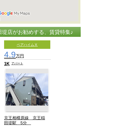
稲田堤店がお勧めする、賃貸特集♪
ペアハイムⅩ
4.9
万円
1K
アパート
京王相模原線 京王稲
田堤駅 5分