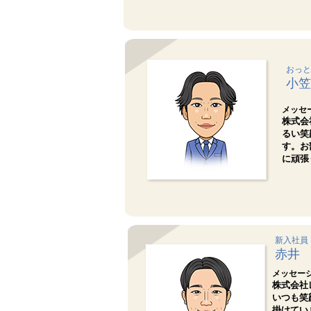
おっと
小笠
メッセ
株式会
るい笑
す。お
に頑張
新入社員
赤井
メッセー
株式会社
いつも笑
掛けてい