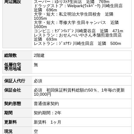
周辺施設
スーパー：ゆりｽﾄｱ生田店 近隣 769m
ドラッグストア：Welpark(ｳｪﾙﾊﾟｰｸ) 川崎生田店
近隣 696m
大学・短大：私立明治大学生田校舎 近隣
1035m
大学・短大：専修大学 生田キャンパス 近隣
1600m
コンビニ：ｾﾌﾞﾝｲﾚﾌﾞﾝ 川崎栗谷店 近隣 471m
レストラン：おせんべいやさん本舗煎遊生田店
近隣 693m
レストラン：ｼﾞｮﾅｻﾝ 川崎生田店 近隣 500m
総階数
2階建
低層住宅
無
専用地域
保証人代行
必須
保証会社
必須 初回保証料賃料総額の50％、1年毎の更新
10,000円
契約形態
普通借家契約
期間
契約期間：2年
更新料
新賃料 1ヶ月
現況
空