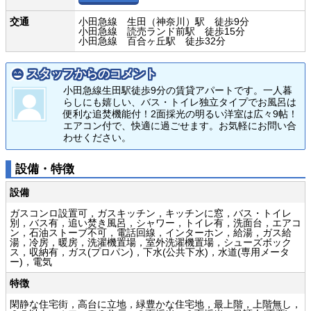
交通
小田急線 生田（神奈川）駅 徒歩9分
小田急線 読売ランド前駅 徒歩15分
小田急線 百合ヶ丘駅 徒歩32分
スタッフからのコメント
小田急線生田駅徒歩9分の賃貸アパートです。一人暮
らしにも嬉しい、バス・トイレ独立タイプでお風呂は
便利な追焚機能付！2面採光の明るい洋室は広々9帖！
エアコン付で、快適に過ごせます。お気軽にお問い合
わせください。
設備・特徴
設備
ガスコンロ設置可，ガスキッチン，キッチンに窓，バス・トイレ
別，バス有，追い焚き風呂，シャワー，トイレ有，洗面台，エアコ
ン，石油ストーブ不可，電話回線，インターホン，給湯，ガス給
湯，冷房，暖房，洗濯機置場，室外洗濯機置場，シューズボック
ス，収納有，ガス(プロパン)，下水(公共下水)，水道(専用メータ
ー)，電気
特徴
閑静な住宅街，高台に立地，緑豊かな住宅地，最上階，上階無し，