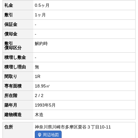
礼金
0.5ヶ月
敷引
1ヶ月
保証金
-
償却金
-
敷引
解約時
償却区分
積増し敷金
-
積増し理由
無
間取り
1R
専有面積
18.95㎡
所在階
2 / 2
築年月
1993年5月
建物構造
木造
住所
神奈川県川崎市多摩区栗谷３丁目10-11
周辺地図