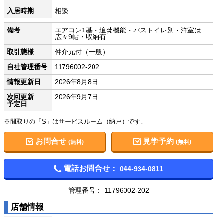
入居時期
相談
備考
エアコン1基・追焚機能・バストイレ別・洋室は
広々9帖・収納有
取引態様
仲介元付（一般）
自社管理番号
11796002-202
情報更新日
2026年8月8日
次回更新
2026年9月7日
予定日
※間取りの「S」はサービスルーム（納戸）です。
お問合せ
見学予約
(無料)
(無料)
電話お問合せ：
044-934-0811
管理番号： 11796002-202
店舗情報