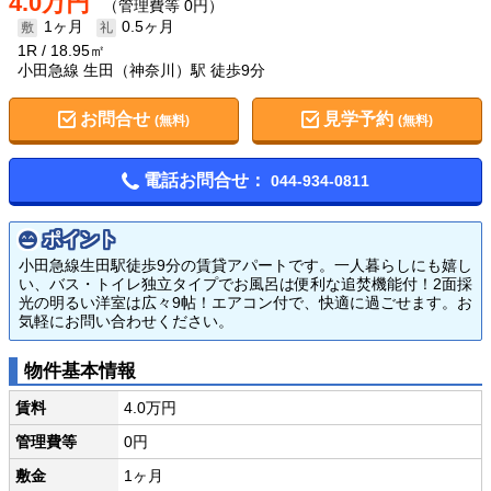
4.0万円
（管理費等 0円）
1ヶ月
0.5ヶ月
1R
18.95㎡
小田急線 生田（神奈川）駅 徒歩9分
お問合せ
見学予約
(無料)
(無料)
電話お問合せ：
044-934-0811
ポイント
小田急線生田駅徒歩9分の賃貸アパートです。一人暮らしにも嬉し
い、バス・トイレ独立タイプでお風呂は便利な追焚機能付！2面採
光の明るい洋室は広々9帖！エアコン付で、快適に過ごせます。お
気軽にお問い合わせください。
物件基本情報
賃料
4.0万円
管理費等
0円
敷金
1ヶ月