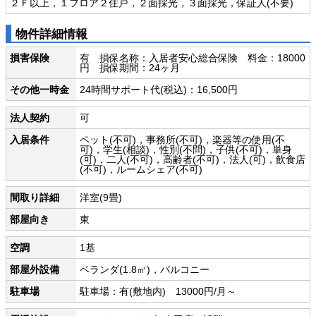
２Ｆ以上，１フロア２住戸，２面採光，３面採光，保証人(不要)
物件詳細情報
損害保険
有 損保名称：入居者安心総合保険 料金：18000
円 損保期間：24ヶ月
その他一時金
24時間サポート代(税込)：16,500円
法人契約
可
入居条件
ペット(不可)，事務所(不可)，楽器等の使用(不
可)，学生(相談)，性別(不問)，子供(不可)，単身
(可)，二人(不可)，高齢者(不可)，法人(可)，飲食店
(不可)，ルームシェア(不可)
間取り詳細
洋室(9畳)
部屋向き
東
空調
1基
部屋外設備
ベランダ(1.8㎡)，バルコニー
駐車場
駐車場：有(敷地内) 13000円/月～