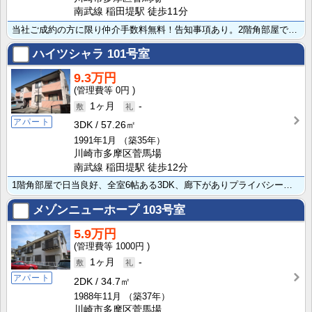
南武線 稲田堤駅 徒歩11分
当社ご成約の方に限り仲介手数料無料！告知事項あり。2階角部屋で日当良好、オールフローリング仕様です！･･･
ハイツシャラ
101号室
9.3万円
0円
1ヶ月
-
アパート
3DK
57.26㎡
1991年1月
（築35年）
川崎市多摩区菅馬場
南武線 稲田堤駅 徒歩12分
1階角部屋で日当良好、全室6帖ある3DK、廊下がありプライバシーを考慮した間取りです！バス・トイレ独･･･
メゾンニューホープ
103号室
5.9万円
1000円
1ヶ月
-
アパート
2DK
34.7㎡
1988年11月
（築37年）
川崎市多摩区菅馬場