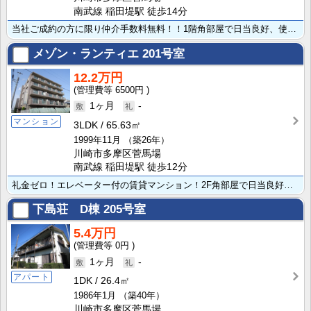
南武線 稲田堤駅 徒歩14分
当社ご成約の方に限り仲介手数料無料！！1階角部屋で日当良好、使い勝手の良い振り分けタイプです！南に面･･･
メゾン・ランティエ
201号室
12.2万円
6500円
1ヶ月
-
マンション
3LDK
65.63㎡
1999年11月
（築26年）
川崎市多摩区菅馬場
南武線 稲田堤駅 徒歩12分
礼金ゼロ！エレベーター付の賃貸マンション！2F角部屋で日当良好な3LDKのお部屋です。お風呂は追い焚･･･
下島荘 D棟
205号室
5.4万円
0円
1ヶ月
-
アパート
1DK
26.4㎡
1986年1月
（築40年）
川崎市多摩区菅馬場