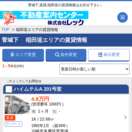
菅城下,賃貸,稲田堤の賃貸検索はお任せ下さい。
メ
TOP
稲田堤エリアの賃貸情報
菅城下 稲田堤エリアの賃貸情報
エリア変更
条件変更
表示変更
1
5
～
件目
(5件)
↓チェックしてお問合せ
ハイムテルA
201号室
4.9万円
1000円
1ヶ月
-
新着
1K
22.68㎡
アパート
1992年1月
（築34年）
川崎市多摩区菅馬場