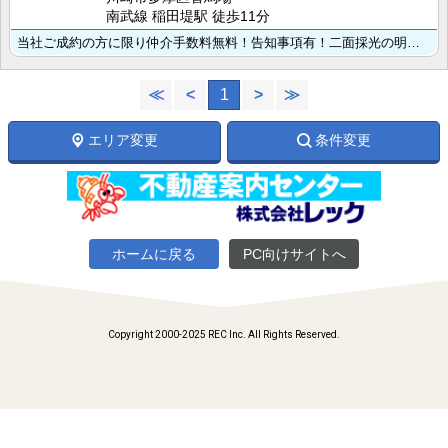
南武線 稲田堤駅 徒歩11分
当社ご成約の方に限り仲介手数料無料！告知事項有！二面採光の明るい洋室、料理スペースとくつろぎ空間を分･･･
≪
<
1
>
≫
エリア変更
条件変更
ホームに戻る
PC向けサイトへ
Copyright 2000-2025 REC Inc. All Rights Reserved.