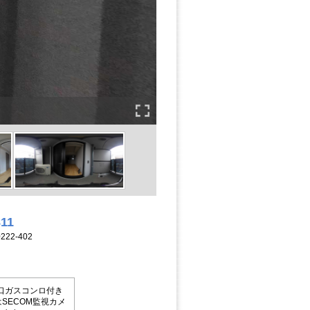
811
22-402
口ガスコンロ付き
SECOM監視カメ