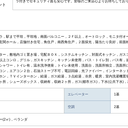
ラ付きでセキュリティ面も安心です。皆様のご来店心よりお待ちしてお
ント
ラ，駅まで平坦，平坦地，南面バルコニー，２Ｆ以上，オートロック，モニタ付オ
玄関ホール，店舗付き住宅，角住戸，南西角住戸，２面採光，陽当たり良好，前面棟
ター，敷地内ゴミ置き場，宅配ＢＯＸ，システムキッチン，対面式キッチン，ガス
以上コンロ，グリル，ガスキッチン，キッチン未使用，バス・トイレ別，バス有，
シャワー，トイレ有，温水洗浄便座，トイレ未使用，洗面台，洗面所独立，洗面所
コン，エアコン２台，石油ストーブ不可，電話回線，光ファイバー，インターネッ
ホン，ＴＶインターホン，給湯，ガス給湯，３点給湯，冷房，暖房，室内洗濯機置
ヶ所，シューズボックス，収納有，収納２ヶ所，ガス(都市ガス)，下水(公共下水)，
エレベーター
1基
空調
2基
ー(2㎡)，ベランダ