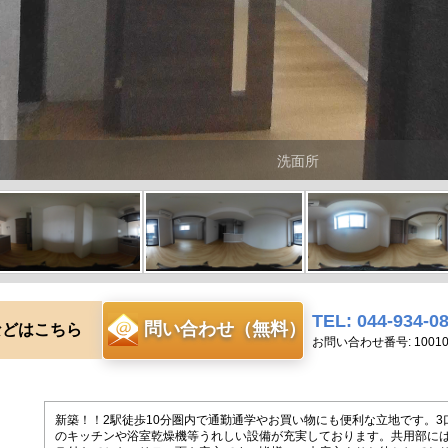
洗面所
TEL: 044-934-0
問い合わせ（無料）
などはこちら
お問い合わせ番号: 100102
新築！！2駅徒歩10分圏内で通勤通学やお買い物にも便利な立地です。3
のキッチンや浴室乾燥機等うれしい設備が充実しております。共用部には