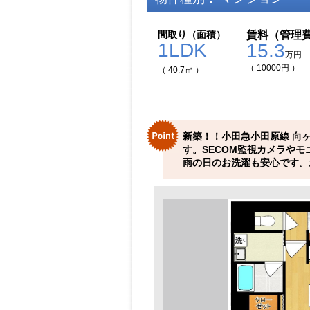
間取り（面積）
賃料（管理
1LDK
15.3
万円
（ 10000円 ）
（ 40.7㎡ ）
新築！！小田急小田原線 向
す。SECOM監視カメラや
雨の日のお洗濯も安心です。