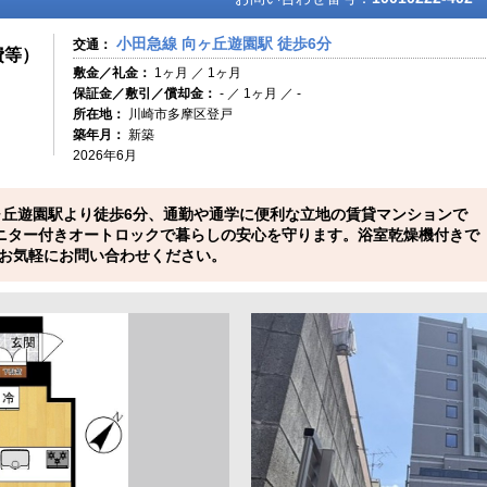
小田急線 向ヶ丘遊園駅 徒歩6分
交通：
費等）
敷金／礼金：
1ヶ月 ／ 1ヶ月
保証金／敷引／償却金：
- ／ 1ヶ月 ／ -
所在地：
川崎市多摩区登戸
築年月：
新築
2026年6月
ヶ丘遊園駅より徒歩6分、通勤や通学に便利な立地の賃貸マンションで
モニター付きオートロックで暮らしの安心を守ります。浴室乾燥機付きで
お気軽にお問い合わせください。