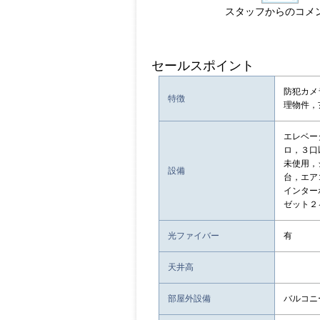
スタッフからのコメ
セールスポイント
防犯カメ
特徴
理物件，
エレベー
ロ，３口
未使用，
設備
台，エア
インター
ゼット２
光ファイバー
有
天井高
部屋外設備
バルコニ