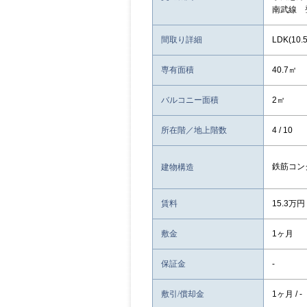
南武線 
間取り詳細
LDK(10
専有面積
40.7㎡
バルコニー面積
2㎡
所在階／地上階数
4 / 10
鉄筋コン
建物構造
賃料
15.3万円
敷金
1ヶ月
保証金
-
敷引/償却金
1ヶ月 / -