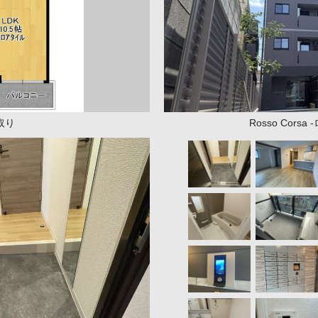
取り
Rosso Corsa