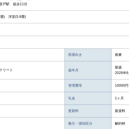
登戸駅 徒歩11分
.5畳) 洋室(5.8畳)
部屋向き
南東
新築
クリート
築年月
2026年
管理費等
10000円
礼金
1ヶ月
更新料
新賃料 
敷引・償却区分
解約時