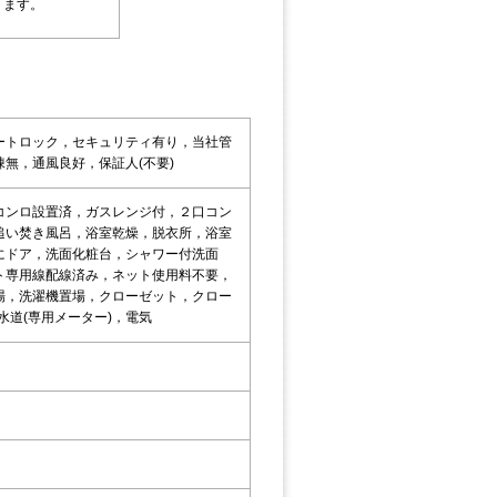
ります。
ートロック，セキュリティ有り，当社管
無，通風良好，保証人(不要)
コンロ設置済，ガスレンジ付，２口コン
追い焚き風呂，浴室乾燥，脱衣所，浴室
にドア，洗面化粧台，シャワー付洗面
ト専用線配線済み，ネット使用料不要，
場，洗濯機置場，クローゼット，クロー
水道(専用メーター)，電気