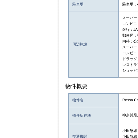
駐車場
駐車場：
スーパー：
コンビニ：
銀行：JA
郵便局：
内科：公文
周辺施設
スーパー
コンビニ：
ドラッグス
レストラン
ショッピ
物件概要
物件名
Rosso 
神奈川県
物件所在地
小田急線
交通機関
小田急線