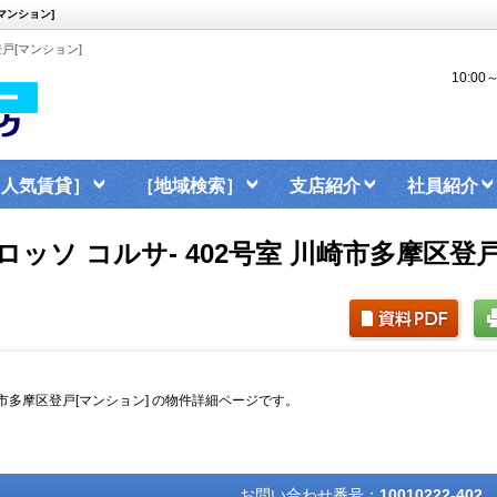
[マンション]
区登戸[マンション]
10:0
［人気賃貸］
［地域検索］
支店紹介
社員紹介
sa -ロッソ コルサ- 402号室 川崎市多摩区
号室 川崎市多摩区登戸[マンション] の物件詳細ページです。
お問い合わせ番号：
10010222-402