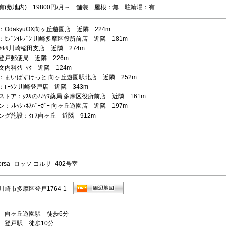
有(敷地内) 19800円/月～ 舗装 屋根：無 駐輪場：有
OdakyuOX向ヶ丘遊園店 近隣 224m
ｾﾌﾞﾝｲﾚﾌﾞﾝ 川崎多摩区役所前店 近隣 181m
ｾﾚｻ川崎稲田支店 近隣 274m
登戸郵便局 近隣 226m
内科ｸﾘﾆｯｸ 近隣 124m
：まいばすけっと 向ヶ丘遊園駅北店 近隣 252m
ﾛｰｿﾝ 川崎登戸店 近隣 343m
トア：ｸｽﾘのﾅｶﾔﾏ薬局 多摩区役所前店 近隣 161m
：ﾌﾚｯｼｭﾈｽﾊﾞｰｶﾞｰ 向ヶ丘遊園店 近隣 197m
ング施設：ｸﾛｽ向ヶ丘 近隣 912m
Corsa -ロッソ コルサ- 402号室
川崎市多摩区登戸1764-1
 向ヶ丘遊園駅 徒歩6分
 登戸駅 徒歩10分