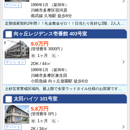
1990年1月
（築36年）
アパート
川崎市多摩区宿河原
南武線 久地駅 徒歩8分
定期借家契約2年間！！礼金敷金ゼロ！！日当たり良好な2階、2人入居にも使いやすい2DK賃貸アパートで･･･
向ヶ丘レジデンス壱番館
403号室
9.0万円
3000円
1ヶ月
-
マンション
2DK
44㎡
1990年1月
（築36年）
川崎市多摩区東生田
小田急線 向ヶ丘遊園駅 徒歩6分
土砂災害警戒区域内。最上階で全室ウッドタイル仕様のお部屋です！家計にやさしい都市ガス、バス・トイレ独･･･
太田ハイツ
101号室
5.8万円
0円
1ヶ月
-
アパート
2K
34㎡