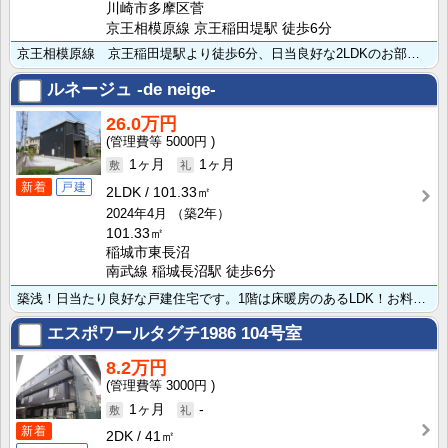
川崎市多摩区菅
京王相模原線 京王稲田堤駅 徒歩6分
京王相模原線 京王稲田堤駅より徒歩6分、日当良好な2LDKのお部屋です。南に面した室内は採光・通風に･･･
ルネージュ -de neige-
26.0万円
5000円
1ヶ月
1ヶ月
新着
戸建
2LDK
101.33㎡
2024年4月
（築2年）
101.33㎡
稲城市東長沼
南武線 稲城長沼駅 徒歩6分
築浅！日当たり良好な戸建住宅です。1階は床暖房のあるLDK！お料理好きの主婦あこがれの3口コンロを備･･･
エスポワールタグチ1986
104号室
8.2万円
3000円
1ヶ月
-
新着
2DK
41㎡