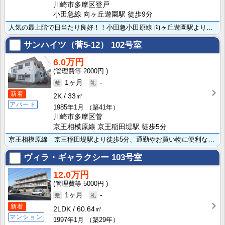
川崎市多摩区登戸
小田急線 向ヶ丘遊園駅 徒歩9分
人気の最上階で日当たり良好！！小田急小田原線 向ヶ丘遊園駅より徒歩9分で通勤や通学に便利な立地です。･･･
サンハイツ（菅5-12）
102号室
6.0万円
2000円
1ヶ月
-
新着
2K
33㎡
アパート
1985年1月
（築41年）
川崎市多摩区菅
京王相模原線 京王稲田堤駅 徒歩5分
京王相模原線 京王稲田堤駅より徒歩5分、通勤やお買い物に便利な立地の賃貸アパートです。玄関ホールのあ･･･
ヴィラ・ギャラクシー
103号室
12.0万円
5000円
1ヶ月
-
新着
2LDK
60.64㎡
マンション
1997年1月
（築29年）