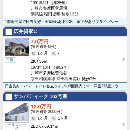
1991年1月
（築35年）
川崎市多摩区菅馬場
南武線 稲田堤駅 徒歩12分
1階角部屋で日当良好、全室6帖ある3DK、廊下がありプライバシーを考慮した間取りです！バス・トイレ独･･･
広井貸家C
7.0万円
0円
1ヶ月
-
戸建
2K
36㎡
1973年10月
（築52年）
川崎市多摩区菅仙谷
京王相模原線 京王稲田堤駅 徒歩7分
日当良好！バス・トイレ独立タイプの3面採光です！洋室2部屋、ウッドタイル仕様。近くにコンビニがあり便･･･
サンパティーク
102号室
12.0万円
2000円
1ヶ月
1ヶ月
テラスハウ
2LDK
69.14㎡
ス