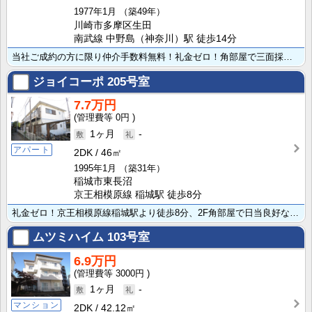
1977年1月
（築49年）
川崎市多摩区生田
南武線 中野島（神奈川）駅 徒歩14分
当社ご成約の方に限り仲介手数料無料！礼金ゼロ！角部屋で三面採光、部屋の中まで日が差し込み、とても気持･･･
ジョイコーポ
205号室
7.7万円
0円
1ヶ月
-
アパート
2DK
46㎡
1995年1月
（築31年）
稲城市東長沼
京王相模原線 稲城駅 徒歩8分
礼金ゼロ！京王相模原線稲城駅より徒歩8分、2F角部屋で日当良好な2DKのお部屋です。家計に優しい都市･･･
ムツミハイム
103号室
6.9万円
3000円
1ヶ月
-
マンション
2DK
42.12㎡