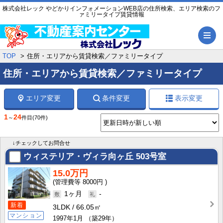
株式会社レック やどかりインフォメーションWEB店の住所検索、エリア検索のフ
ァミリータイプ賃貸情報
メ
TOP
住所・エリアから賃貸検索／ファミリータイプ
住所・エリアから賃貸検索／ファミリータイプ
エリア変更
条件変更
表示変更
1
24
～
件目
(70件)
↓チェックしてお問合せ
ウィステリア・ヴィラ向ヶ丘
503号室
15.0万円
8000円
1ヶ月
-
新着
3LDK
66.05㎡
マンション
1997年1月
（築29年）