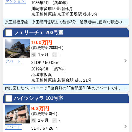
マンション
1986年2月
（築40年）
川崎市多摩区菅稲田堤
京王相模原線 京王稲田堤駅 徒歩3分
京王相模原線・京王稲田堤駅まで徒歩3分、通勤通学に便利な駅近の賃貸マンション！大切な家族であるペット･･･
フェリーチェ
203号室
10.0万円
2000円
1ヶ月
-
アパート
2LDK
50.05㎡
2019年5月
（築7年）
稲城市坂浜
京王相模原線 若葉台駅 徒歩21分
南に面したバルコニーで日当良好の2F角部屋2LDKのアパートです。ペット可能物件です（敷金2ヶ月)。･･･
ハイツシャラ
101号室
9.3万円
0円
1ヶ月
-
アパート
3DK
57.26㎡