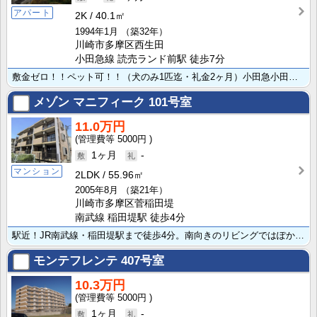
アパート
2K
40.1㎡
1994年1月
（築32年）
川崎市多摩区西生田
小田急線 読売ランド前駅 徒歩7分
敷金ゼロ！！ペット可！！（犬のみ1匹迄・礼金2ヶ月）小田急小田原線 読売ランド前駅より徒歩6分、通勤･･･
メゾン マニフィーク
101号室
11.0万円
5000円
1ヶ月
-
マンション
2LDK
55.96㎡
2005年8月
（築21年）
川崎市多摩区菅稲田堤
南武線 稲田堤駅 徒歩4分
駅近！JR南武線・稲田堤駅まで徒歩4分。南向きのリビングではぽかぽかの日差しが感じられます。家計にや･･･
モンテフレンテ
407号室
10.3万円
5000円
1ヶ月
-