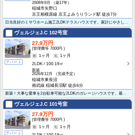
2008年9月
（築17年）
稲城市矢野口
京王相模原線 京王よみうりランド駅 徒歩7分
日当良好のミサワホーム施工2LDKテラスハウスです。家計にやさしい都市ガス！システムキッチン、エアコ･･･
ヴェルジェJ.C
102号室
27.9万円
7000円
1ヶ月
1ヶ月
アパート
2LDK
100.19㎡
新築
2026年12月
（完成予定）
稲城市東長沼
南武線 稲城長沼駅 徒歩6分
新築！大事な愛車を2台駐車可能な2LDKのガレージハウスです。最寄り駅から徒歩6分と電車でのアクセス･･･
ヴェルジェJ.C
101号室
27.9万円
7000円
1ヶ月
1ヶ月
アパート
2LDK
100.19㎡