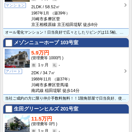
マンション
2LDK
58.52㎡
1987年1月
（築39年）
川崎市多摩区菅
京王相模原線 京王稲田堤駅 徒歩8分
オール電化マンション！日当良好で広々としたリビングは11.5帖、オールウッドタイル仕様！玄関ホールや･･･
メゾンニューホープ
103号室
5.9万円
1000円
1ヶ月
-
アパート
2DK
34.7㎡
1988年11月
（築37年）
川崎市多摩区菅馬場
南武線 稲田堤駅 徒歩14分
当社ご成約の方に限り仲介手数料無料！！1階角部屋で日当良好、使い勝手の良い振り分けタイプです！南に面･･･
生田グリーンヒルズ
201号室
11.5万円
0円
1ヶ月
-