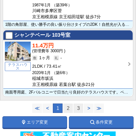
1987年1月
（築39年）
川崎市多摩区菅
京王相模原線 京王稲田堤駅 徒歩7分
1階の角部屋、使い勝手の良い振り分けタイプの2DK！自然光が入る窓のあるキッチン、バス・トイレ独立タ･･･
シャンテベール
103号室
11.4万円
3000円
1ヶ月
-
テラスハウ
2LDK
73.41㎡
ス
2020年1月
（築6年）
稲城市坂浜
京王相模原線 若葉台駅 徒歩21分
南面専用庭、2Fバルコニーで日当たり良好のテラスハウスです。ペット相談可（敷金2ヶ月、退去時2ヶ月償･･･
≪
<
1
2
3
>
≫
エリア変更
条件変更