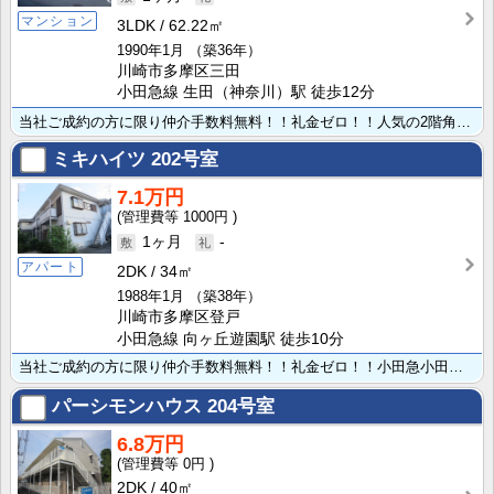
マンション
3LDK
62.22㎡
1990年1月
（築36年）
川崎市多摩区三田
小田急線 生田（神奈川）駅 徒歩12分
当社ご成約の方に限り仲介手数料無料！！礼金ゼロ！！人気の2階角部屋で日当たり良好な3LDK賃貸マンシ･･･
ミキハイツ
202号室
7.1万円
1000円
1ヶ月
-
アパート
2DK
34㎡
1988年1月
（築38年）
川崎市多摩区登戸
小田急線 向ヶ丘遊園駅 徒歩10分
当社ご成約の方に限り仲介手数料無料！！礼金ゼロ！！小田急小田原線 向ヶ丘遊園駅より徒歩10分で通勤や･･･
パーシモンハウス
204号室
6.8万円
0円
2DK
40㎡