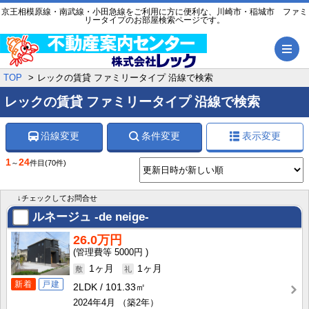
京王相模原線・南武線・小田急線をご利用に方に便利な、川崎市・稲城市 ファミ
リータイプのお部屋検索ページです。
メ
TOP
レックの賃貸 ファミリータイプ 沿線で検索
レックの賃貸 ファミリータイプ 沿線で検索
沿線変更
条件変更
表示変更
1
24
～
件目
(70件)
↓チェックしてお問合せ
ルネージュ -de neige-
26.0万円
5000円
1ヶ月
1ヶ月
新着
戸建
2LDK
101.33㎡
2024年4月
（築2年）