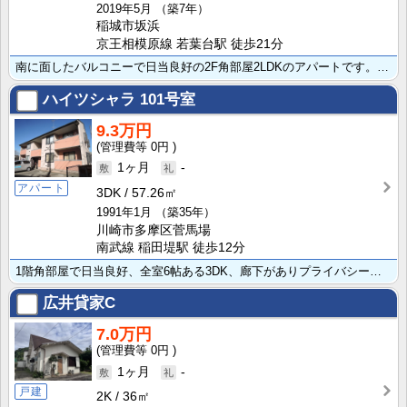
2019年5月
（築7年）
稲城市坂浜
京王相模原線 若葉台駅 徒歩21分
南に面したバルコニーで日当良好の2F角部屋2LDKのアパートです。ペット可能物件です（敷金2ヶ月)。･･･
ハイツシャラ
101号室
9.3万円
0円
1ヶ月
-
アパート
3DK
57.26㎡
1991年1月
（築35年）
川崎市多摩区菅馬場
南武線 稲田堤駅 徒歩12分
1階角部屋で日当良好、全室6帖ある3DK、廊下がありプライバシーを考慮した間取りです！バス・トイレ独･･･
広井貸家C
7.0万円
0円
1ヶ月
-
戸建
2K
36㎡