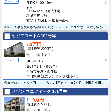
アパート
2LDK
100.19㎡
新築
2026年12月
（完成予定）
稲城市東長沼
南武線 稲城長沼駅 徒歩6分
新築！大事な愛車を2台駐車可能なガレージハウスです。最寄り駅から徒歩6分と電車でのアクセスも良好！ペ･･･
セピアコートA
102号室
8.2万円
2000円
-
1ヶ月
アパート
2K
40.1㎡
1994年1月
（築32年）
川崎市多摩区西生田
小田急線 読売ランド前駅 徒歩7分
敷金ゼロ！！ペット可！！（犬のみ1匹迄・礼金2ヶ月）小田急小田原線 読売ランド前駅より徒歩6分、通勤･･･
メゾン マニフィーク
101号室
11.0万円
5000円
1ヶ月
-