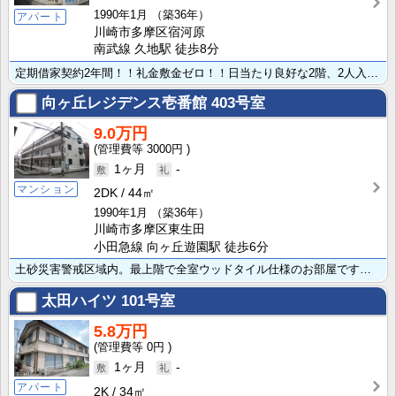
1990年1月
（築36年）
アパート
川崎市多摩区宿河原
南武線 久地駅 徒歩8分
定期借家契約2年間！！礼金敷金ゼロ！！日当たり良好な2階、2人入居にも使いやすい2DK賃貸アパートで･･･
向ヶ丘レジデンス壱番館
403号室
9.0万円
3000円
1ヶ月
-
マンション
2DK
44㎡
1990年1月
（築36年）
川崎市多摩区東生田
小田急線 向ヶ丘遊園駅 徒歩6分
土砂災害警戒区域内。最上階で全室ウッドタイル仕様のお部屋です！家計にやさしい都市ガス、バス・トイレ独･･･
太田ハイツ
101号室
5.8万円
0円
1ヶ月
-
アパート
2K
34㎡