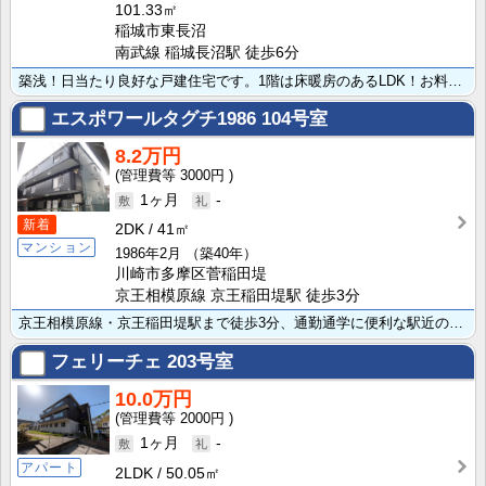
101.33㎡
稲城市東長沼
南武線 稲城長沼駅 徒歩6分
築浅！日当たり良好な戸建住宅です。1階は床暖房のあるLDK！お料理好きの主婦あこがれの3口コンロを備･･･
エスポワールタグチ1986
104号室
8.2万円
3000円
1ヶ月
-
新着
2DK
41㎡
マンション
1986年2月
（築40年）
川崎市多摩区菅稲田堤
京王相模原線 京王稲田堤駅 徒歩3分
京王相模原線・京王稲田堤駅まで徒歩3分、通勤通学に便利な駅近の賃貸マンション！大切な家族であるペット･･･
フェリーチェ
203号室
10.0万円
2000円
1ヶ月
-
アパート
2LDK
50.05㎡