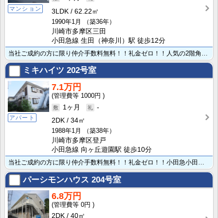
マンション
3LDK
62.22㎡
1990年1月
（築36年）
川崎市多摩区三田
小田急線 生田（神奈川）駅 徒歩12分
当社ご成約の方に限り仲介手数料無料！！礼金ゼロ！！人気の2階角部屋で日当たり良好な3LDK賃貸マンシ･･･
ミキハイツ
202号室
7.1万円
1000円
1ヶ月
-
アパート
2DK
34㎡
1988年1月
（築38年）
川崎市多摩区登戸
小田急線 向ヶ丘遊園駅 徒歩10分
当社ご成約の方に限り仲介手数料無料！！礼金ゼロ！！小田急小田原線 向ヶ丘遊園駅より徒歩10分で通勤や･･･
パーシモンハウス
204号室
6.8万円
0円
2DK
40㎡