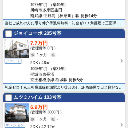
1977年1月
（築49年）
川崎市多摩区生田
南武線 中野島（神奈川）駅 徒歩14分
当社ご成約の方に限り仲介手数料無料！礼金ゼロ！角部屋で三面採光、部屋の中まで日が差し込み、とても気持･･･
ジョイコーポ
205号室
7.7万円
0円
1ヶ月
-
アパート
2DK
46㎡
1995年1月
（築31年）
稲城市東長沼
京王相模原線 稲城駅 徒歩8分
礼金ゼロ！京王相模原線稲城駅より徒歩8分、2F角部屋で日当良好な2DKのお部屋です。家計に優しい都市･･･
ムツミハイム
103号室
6.9万円
3000円
1ヶ月
-
マンション
2DK
42.12㎡