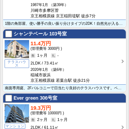
1987年1月
（築39年）
川崎市多摩区菅
京王相模原線 京王稲田堤駅 徒歩7分
1階の角部屋、使い勝手の良い振り分けタイプの2DK！自然光が入る窓のあるキッチン、バス・トイレ独立タ･･･
シャンテベール
103号室
11.4万円
3000円
1ヶ月
-
テラスハウ
2LDK
73.41㎡
ス
2020年1月
（築6年）
稲城市坂浜
京王相模原線 若葉台駅 徒歩21分
南面専用庭、2Fバルコニーで日当たり良好のテラスハウスです。ペット相談可（敷金2ヶ月、退去時2ヶ月償･･･
Ever green
306号室
19.3万円
10000円
2ヶ月
1ヶ月
マンション
2LDK
61.11㎡