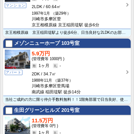
マンション
2LDK
60.64㎡
1997年1月
（築29年）
川崎市多摩区菅
京王相模原線 京王稲田堤駅 徒歩6分
京王相模原線 京王稲田堤駅より徒歩6分、日当良好な2LDKのお部屋です。南に面した室内は採光・通風に･･･
メゾンニューホープ
103号室
5.9万円
1000円
1ヶ月
-
アパート
2DK
34.7㎡
1988年11月
（築37年）
川崎市多摩区菅馬場
南武線 稲田堤駅 徒歩14分
当社ご成約の方に限り仲介手数料無料！！1階角部屋で日当良好、使い勝手の良い振り分けタイプです！南に面･･･
生田グリーンヒルズ
201号室
11.5万円
0円
1ヶ月
-