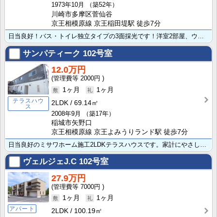
1973年10月
（築52年）
川崎市多摩区菅仙谷
京王相模原線 京王稲田堤駅 徒歩7分
日当良好！バス・トイレ独立タイプの3面採光です！洋室2部屋、ウッドタイル仕様。近くにコンビニがあり便･･･
サンパティーク
102号室
12.0万円
2000円
1ヶ月
1ヶ月
テラスハウ
2LDK
69.14㎡
ス
2008年9月
（築17年）
稲城市矢野口
京王相模原線 京王よみうりランド駅 徒歩7分
日当良好のミサワホーム施工2LDKテラスハウスです。家計にやさしい都市ガス！システムキッチン、エアコ･･･
ヴェルジェJ.C
102号室
27.9万円
7000円
1ヶ月
1ヶ月
アパート
2LDK
100.19㎡