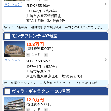
マンション
2LDK
55.96㎡
2005年8月
（築21年）
川崎市多摩区菅稲田堤
南武線 稲田堤駅 徒歩4分
駅近！JR南武線・稲田堤駅まで徒歩4分。南向きのリビングではぽかぽかの日差しが感じられます。家計にや･･･
モンテフレンテ
407号室
10.3万円
5000円
1ヶ月
-
マンション
2LDK
58.52㎡
1987年1月
（築39年）
川崎市多摩区菅
京王相模原線 京王稲田堤駅 徒歩8分
オール電化マンション！日当良好で広々としたリビングは11.5帖、オールウッドタイル仕様！玄関ホールや･･･
ヴィラ・ギャラクシー
103号室
12.0万円
5000円
1ヶ月
-